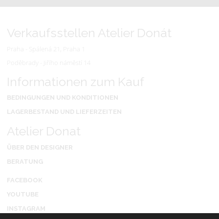
Verkaufsstellen Atelier Donát
Praha - Spálená 21, Praha 1
Poděbrady - Jiřího náměstí 14
Informationen zum Kauf
BEDINGUNGEN UND KONDITIONEN
LAGERBESTAND UND LIEFERZEITEN
Atelier Donat
ÜBER DEN DESIGNER
BERATUNG
FACEBOOK
YOUTUBE
INSTAGRAM