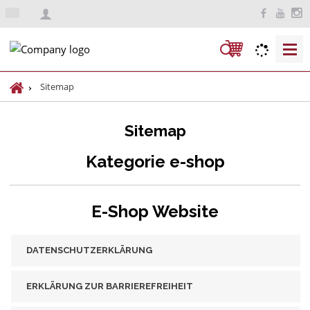
d
e
S
u
c
H
Sitemap
h
o
m
e
Sitemap
e
Kategorie e-shop
E-Shop Website
DATENSCHUTZERKLÄRUNG
ERKLÄRUNG ZUR BARRIEREFREIHEIT