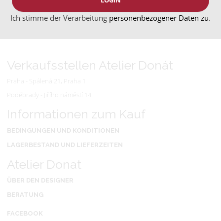
Ich stimme der Verarbeitung
personenbezogener Daten zu
.
Verkaufsstellen Atelier Donát
Praha - Spálená 21, Praha 1
Poděbrady - Jiřího náměstí 14
Informationen zum Kauf
BEDINGUNGEN UND KONDITIONEN
LAGERBESTAND UND LIEFERZEITEN
Atelier Donat
ÜBER DEN DESIGNER
BERATUNG
FACEBOOK