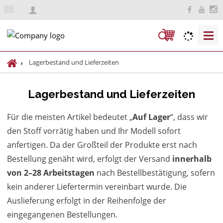
d
e
S
u
c
H
Lagerbestand und Lieferzeiten
h
o
m
e
Lagerbestand und Lieferzeiten
e
Für die meisten Artikel bedeutet „
Auf Lager
“, dass wir
den Stoff vorrätig haben und Ihr Modell sofort
anfertigen. Da der Großteil der Produkte erst nach
Bestellung genäht wird, erfolgt der Versand
innerhalb
von 2–28 Arbeitstagen
nach Bestellbestätigung, sofern
kein anderer Liefertermin vereinbart wurde. Die
Auslieferung erfolgt in der Reihenfolge der
eingegangenen Bestellungen.