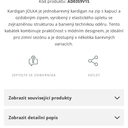
o
n
Kód produktu:
AD0359V1S
e
ž
o
t
Kardigan JOLKA je jednobarevný kardigan na zip s kapucí a
s
ž
ozdobným zipem, vyrobený z elastického úpletu se
t
s
zvýrazněnou strukturou a barvený technikou oděru. Tento
v
t
kabátek kombinuje praktičnost s módním designem, je ideální
í
v
pro zimní sezónu a je dostupný v několika barevných
í
variacích.
ZEPTEJTE SE ODBORNÍKA
SDÍLET
Zobrazit související produkty
Zobrazit detailní popis