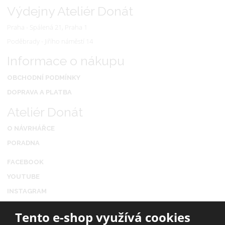
Výdejny Ateliér Donát
Praha - Spálená 21, Praha 1
Poděbrady - Jiřího náměstí 14
Informace o nákupu
OBCHODNÍ PODMÍNKY
DOPRAVA A PLATBA
Ateliér Donát
O NÁVRHÁŘCE
PORADNA
FACEBOOK
YOUTUBE
INSTAGRAM
Tento e-shop využívá cookies